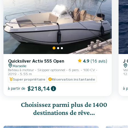
Quicksilver Activ 555 Open
4.9
(16 avis)
J 
Marseille
Bateau à moteur
Skipper optionnel
6 pers.
100 CV
Voi
2019
5.55 m
12
Super propriétaire
Réservation instantanée
$218,14
à partir de
à p
Choisissez parmi plus de 1400
destinations de rêve...