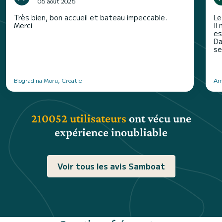
06 août 2026
Très bien, bon accueil et bateau impeccable.
Le
Merci
Il
es
Da
se
Biograd na Moru, Croatie
Am
210052 utilisateurs
ont vécu une
expérience inoubliable
Voir tous les avis Samboat