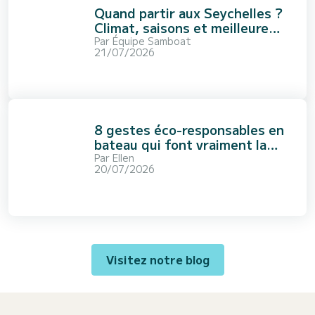
Quand partir aux Seychelles ?
Climat, saisons et meilleure
période
Par
Équipe Samboat
21/07/2026
8 gestes éco-responsables en
bateau qui font vraiment la
différence
Par
Ellen
20/07/2026
Visitez notre blog