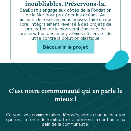
inoubliables. Préservons-la.
SamBoat s’engage aux côtés de la Fondation
de la Mer pour protéger les océans. Au
moment de réserver, vous pouvez faire un don
libre, intégralement reversé à des projets de
protection de la biodiversité marine, de
préservation des écosystèmes côtiers et de
lutte contre la pollution plastique.
Découvrir le projet
C’est notre communauté qui en parle le
mieux !
Ce sont vos commentaires déposés après chaque location
qui font la force de SamBoat et améliorent la confiance au
sein de la communauté.